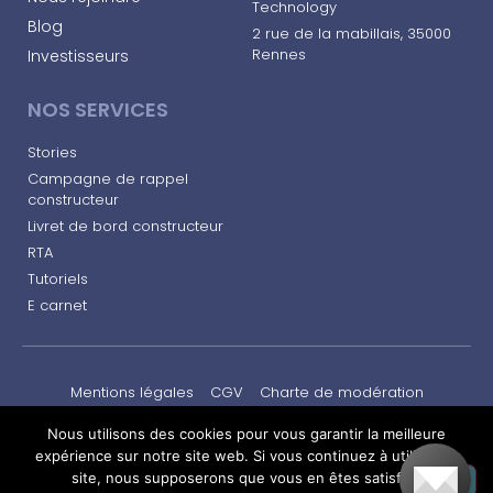
Technology
Blog
2 rue de la mabillais, 35000
Rennes​
Investisseurs
NOS SERVICES
Stories
Campagne de rappel
constructeur
Livret de bord constructeur
RTA
Tutoriels
E carnet
Mentions légales
CGV
Charte de modération
© AlfaTechnology 2020. Tous droits réservés.
Nous utilisons des cookies pour vous garantir la meilleure
expérience sur notre site web. Si vous continuez à utiliser ce
Politique de confidentialité
site, nous supposerons que vous en êtes satisfait.