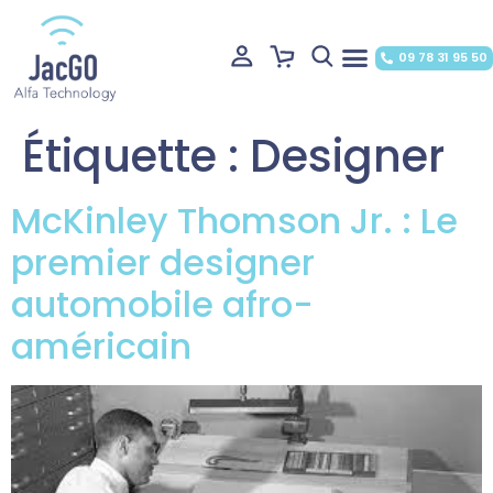
09 78 31 95 50
Étiquette :
Designer
McKinley Thomson Jr. : Le
premier designer
automobile afro-
américain