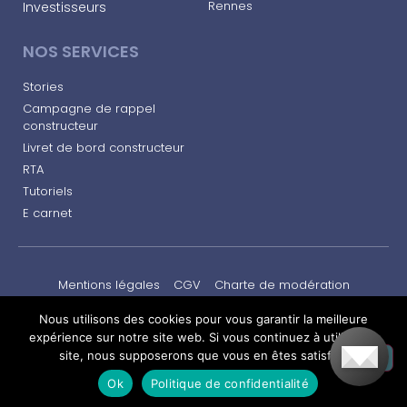
Rennes​
Investisseurs
NOS SERVICES
Stories
Campagne de rappel
constructeur
Livret de bord constructeur
RTA
Tutoriels
E carnet
Mentions légales
CGV
Charte de modération
Nous utilisons des cookies pour vous garantir la meilleure
© AlfaTechnology 2020. Tous droits réservés.
expérience sur notre site web. Si vous continuez à utiliser ce
Politique de confidentialité
site, nous supposerons que vous en êtes satisfait.
Ok
Politique de confidentialité