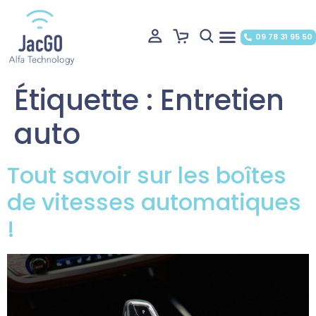
09 78 31 95 50
Étiquette :
Entretien
auto
Tout savoir sur les boîtes
de vitesses automatiques
!