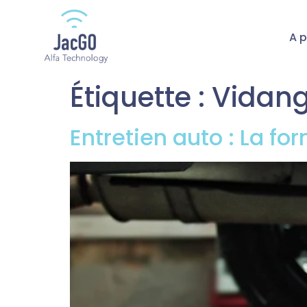
A 
Étiquette :
Vidan
Entretien auto : La for