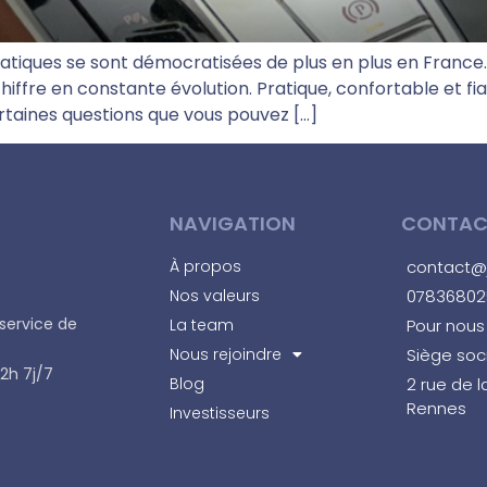
matiques se sont démocratisées de plus en plus en France.
iffre en constante évolution. Pratique, confortable et fi
ertaines questions que vous pouvez […]
NAVIGATION
CONTAC
À propos
contact@j
Nos valeurs
07836802
service de
La team
Pour nous 
Nous rejoindre
Siège soci
2h 7j/7
Blog
2 rue de l
Rennes​
Investisseurs