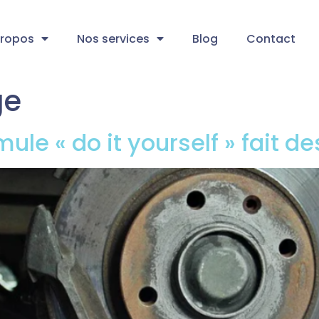
propos
Nos services
Blog
Contact
ge
mule « do it yourself » fait 